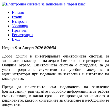
Начало
Етапи
Въпроси
Училища
Правила
Регистрация
Вход
Неделя
9ти Август 2026
8:26:54
Добре дошли в интегрираната електронната система за
записване и класиране на деца в I-ви клас на територията на
Община Бургас. Електронната система е създадена, за да
улесни родители, служители на учебни заведения и
администратори при подаване на заявления и изготвяне на
класирането.
Преди да пристъпите към подаването на заявление
(регистрация), разгледайте подробно информацията за работа
със системата, в какви срокове се провежда записването и
класирането, както и критериите за класиране и необходимите
документи.