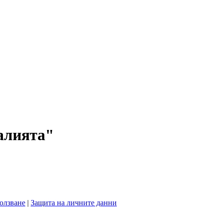
алията"
ползване
|
Защита на личните данни